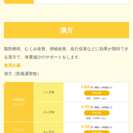
漢方
脂肪燃焼、むくみ改善、便秘改善、血行促進などに効果が期待でき
る漢方で、体重減少のサポートをします。
使用お薬
漢方（防風通聖散）
4,800
円（税込）/28包あたり
1ヶ月毎
3％off
総額：4,800
円（税込）
定期配送
サービス
4,700
円（税込）/28包あたり
2ヶ月毎
5％off
総額：9,400
円（税込）
4,700
円（税込）/28包あたり
まとめて
3ヶ月分
5％off