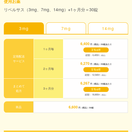
使用お薬
リベルサス（3mg、7mg、14mg）※1ヶ月分＝30錠
3mg
7mg
14mg
6,400
円（税込）/30錠あたり
1ヶ月毎
3％off
総額：6,400
円（税込）
定期配送
サービス
6,270
円（税込）/30錠あたり
2ヶ月毎
5％off
総額：12,540
円（税込）
6,267
円（税込）/30錠あたり
まとめて
3ヶ月分
5％off
処方
総額：18,800
円（税込）
6,600
単品
円（税込）/30錠