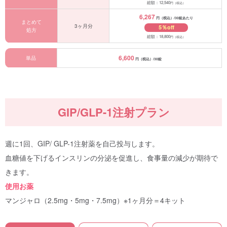
総額：12,540
円（税込）
6,267
円（税込）/30錠あたり
まとめて
3ヶ月分
5％off
処方
総額：18,800
円（税込）
6,600
単品
円（税込）/30錠
GIP/GLP-1注射プラン
週に1回、GIP/ GLP-1注射薬を自己投与します。
血糖値を下げるインスリンの分泌を促進し、食事量の減少が期待で
きます。
使用お薬
マンジャロ（2.5mg・5mg・7.5mg）※1ヶ月分＝4キット