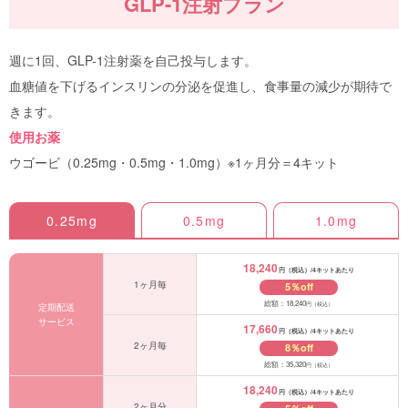
GLP-1注射プラン
週に1回、GLP-1注射薬を自己投与します。
血糖値を下げるインスリンの分泌を促進し、食事量の減少が期待で
きます。
使用お薬
ウゴービ（0.25mg・0.5mg・1.0mg）※1ヶ月分＝4キット
0.25mg
0.5mg
1.0mg
18,240
円（税込）/4キットあたり
1ヶ月毎
5％off
総額：18,240
円（税込）
定期配送
サービス
17,660
円（税込）/4キットあたり
2ヶ月毎
8％off
総額：35,320
円（税込）
18,240
円（税込）/4キットあたり
2ヶ月分