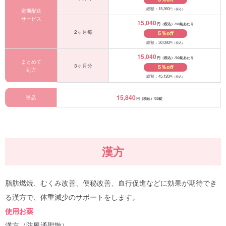
総額：15,360
円（税込）
定期配送
サービス
15,040
円（税込）/30錠あたり
2ヶ月毎
5％off
総額：30,080
円（税込）
15,040
円（税込）/30錠あたり
まとめて
3ヶ月分
5％off
処方
総額：45,120
円（税込）
15,840
単品
円（税込）/30錠
漢方
脂肪燃焼、むくみ改善、便秘改善、血行促進などに効果が期待でき
る漢方で、体重減少のサポートをします。
使用お薬
漢方（防風通聖散）