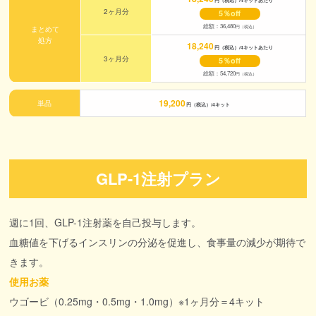
2ヶ月分
5％off
総額：36,480
円（税込）
まとめて
処方
18,240
円（税込）/4キットあたり
3ヶ月分
5％off
総額：54,720
円（税込）
19,200
単品
円（税込）/4キット
GLP-1注射プラン
週に1回、GLP-1注射薬を自己投与します。
血糖値を下げるインスリンの分泌を促進し、食事量の減少が期待で
きます。
使用お薬
ウゴービ（0.25mg・0.5mg・1.0mg）※1ヶ月分＝4キット