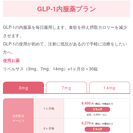
GLP-1内服薬プラン
GLP-1の内服薬を毎日服用します。食欲を抑え摂取カロリーを減少
させます。
GLP-1の使用が初めて、注射に抵抗があるので手軽に治療をしたい
方へ。
使用お薬
リベルサス（3mg、7mg、14mg）※1ヶ月分＝30錠
3mg
7mg
14mg
6,400
円（税込）/30錠あたり
1ヶ月毎
3％off
総額：6,400
円（税込）
定期配送
サービス
6,270
円（税込）/30錠あたり
2ヶ月毎
5％off