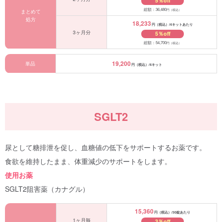
5％off
総額：36,480
円（税込）
まとめて
処方
18,233
円（税込）/4キットあたり
3ヶ月分
5％off
総額：54,700
円（税込）
19,200
単品
円（税込）/4キット
SGLT2
尿として糖排泄を促し、血糖値の低下をサポートするお薬です。
食欲を維持したまま、体重減少のサポートをします。
使用お薬
SGLT2阻害薬（カナグル）
15,360
円（税込）/30錠あたり
1ヶ月毎
3％off