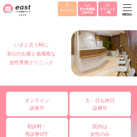
クリニック
空き枠確認
マイページ
一覧
(診察予約)
MENU
いざと言う時に
安心のお薬と低価格な
女性専用クリニック
オンライン
土・日も終日
診療可
診療可
初診料・
院内は
再診療0円
※
女性のみ