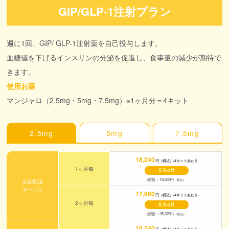
GIP/GLP-1注射プラン
週に1回、GIP/ GLP-1注射薬を自己投与します。
血糖値を下げるインスリンの分泌を促進し、食事量の減少が期待で
きます。
使用お薬
マンジャロ（2.5mg・5mg・7.5mg）※1ヶ月分＝4キット
2.5mg
5mg
7.5mg
18,240
円（税込）/4キットあたり
1ヶ月毎
5％off
総額：18,240
円（税込）
定期配送
サービス
17,660
円（税込）/4キットあたり
2ヶ月毎
8％off
総額：35,320
円（税込）
18,240
円（税込）/4キットあたり