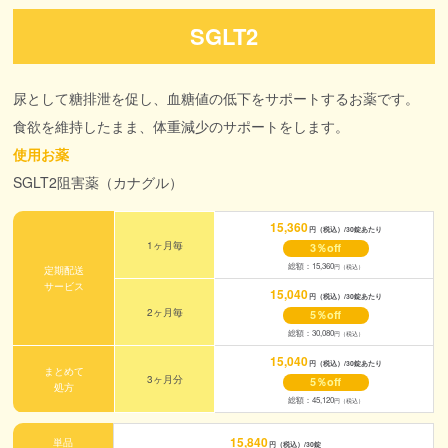
SGLT2
尿として糖排泄を促し、血糖値の低下をサポートするお薬です。
食欲を維持したまま、体重減少のサポートをします。
使用お薬
SGLT2阻害薬（カナグル）
15,360
円（税込）/30錠あたり
1ヶ月毎
3％off
総額：15,360
円（税込）
定期配送
サービス
15,040
円（税込）/30錠あたり
2ヶ月毎
5％off
総額：30,080
円（税込）
15,040
円（税込）/30錠あたり
まとめて
3ヶ月分
5％off
処方
総額：45,120
円（税込）
15,840
単品
円（税込）/30錠