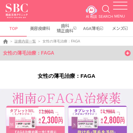
MENU
AI 相談
SEARCH
歯科
TOP
美容皮膚科
AGA薄毛
メンズ
矯正歯科
診療内容一覧
女性の薄毛治療：FAGA
女性の薄毛治療：FAGA
女性の薄毛治療：FAGA
女性の薄毛治療：FAGA
施術の種類
料金表
症例写真
よくある質問
モニター募集
オンライン診療