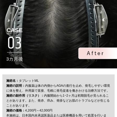
CASE
03
3カ月後
施術名：
タブレットML
施術の説明：
内服薬は体の内側からAGAの進行を止め、発毛しやすい環境
に体を整え、外用薬で直接、毛根に発毛促進を働きかける治療方法です。
施術の副作用（リスク）：
内服開始から1~2ヶ月は初期脱毛が見られるこ
とがあります。また、発赤、痒み、発疹などお肌のトラブルなどが生じる
ことがあります。
施術の価格：
4,200円～42,000円
本施術は、日本国内未承認医薬品または医療機器を用いて処置を行いま