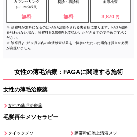
カウンセリング
初診・再診料
血液検査
(30～50分程度)
無料
無料
3,870
円
※ 診察料が無料になるのはFAGA治療をされる患者様に限ります。FAGA治療
を行われない場合、診察料を3,000円お支払いいただきますので予めご了承く
ださい。
※ 診察日より6ヶ月以内の血液検査結果をご持参いただいた場合は採血の必要
が御座いません
女性の薄毛治療：FAGA
に関連する施術
女性の薄毛治療薬
女性の薄毛治療薬
毛髪再生メソセラピー
クイックメソ
臍帯幹細胞上清液メソ