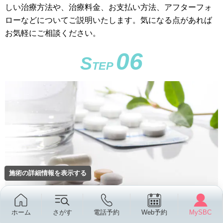
しい治療方法や、治療料金、お支払い方法、アフターフォ
ローなどについてご説明いたします。気になる点があれば
お気軽にご相談ください。
06
S
TEP
施術の詳細情報を表示する
薄毛治療の開始
ホーム
さがす
電話予約
Web予約
MySBC