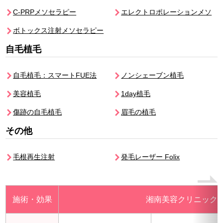
C-PRPメソセラピー
エレクトロポレーションメソ
ボトックス注射メソセラピー
自毛植毛
自毛植毛：スマートFUE法
ノンシェーブン植毛
美容植毛
1day植毛
傷跡の自毛植毛
眉毛の植毛
その他
毛根再生注射
発毛レーザー Folix
施術・効果
湘南美容クリニック