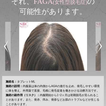
それ、
FAGA
の
(女性型脱毛症)
可能性があります。
施術名：
タブレットML
施術の説明：
内服薬は体の内側からAGAの進行を止め、発毛しやすい環境
に体を整え、外用薬で直接、毛根に発毛促進を働きかける治療方法です。
施術の副作用（リスク）：
内服開始から1~2ヶ月は初期脱毛が見られるこ
とがあります。また、発赤、痒み、発疹などお肌のトラブルなどが生じる
ことがあります。